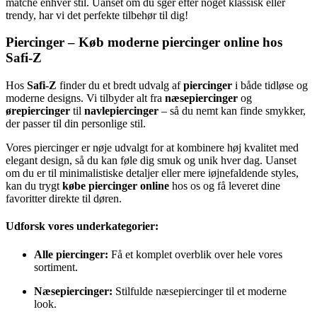
matche enhver stil. Uanset om du sger efter noget klassisk eller
trendy, har vi det perfekte tilbehør til dig!
Piercinger – Køb moderne piercinger online hos
Safi-Z
Hos
Safi-Z
finder du et bredt udvalg af
piercinger
i både tidløse og
moderne designs. Vi tilbyder alt fra
næsepiercinger
og
ørepiercinger
til
navlepiercinger
– så du nemt kan finde smykker,
der passer til din personlige stil.
Vores piercinger er nøje udvalgt for at kombinere høj kvalitet med
elegant design, så du kan føle dig smuk og unik hver dag. Uanset
om du er til minimalistiske detaljer eller mere iøjnefaldende styles,
kan du trygt
købe piercinger online
hos os og få leveret dine
favoritter direkte til døren.
Udforsk vores underkategorier:
Alle piercinger:
Få et komplet overblik over hele vores
sortiment.
Næsepiercinger:
Stilfulde næsepiercinger til et moderne
look.