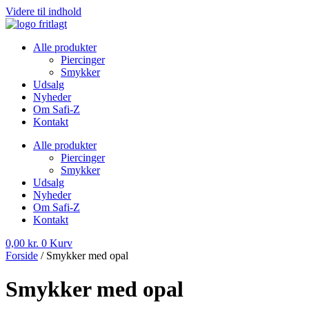
Videre til indhold
Alle produkter
Piercinger
Smykker
Udsalg
Nyheder
Om Safi-Z
Kontakt
Alle produkter
Piercinger
Smykker
Udsalg
Nyheder
Om Safi-Z
Kontakt
0,00
kr.
0
Kurv
Forside
/ Smykker med opal
Smykker med opal