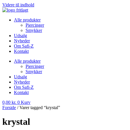
Videre til indhold
Alle produkter
Piercinger
Smykker
Udsalg
Nyheder
Om Safi-Z
Kontakt
Alle produkter
Piercinger
Smykker
Udsalg
Nyheder
Om Safi-Z
Kontakt
0,00
kr.
0
Kurv
Forside
/ Varer tagged “krystal”
krystal