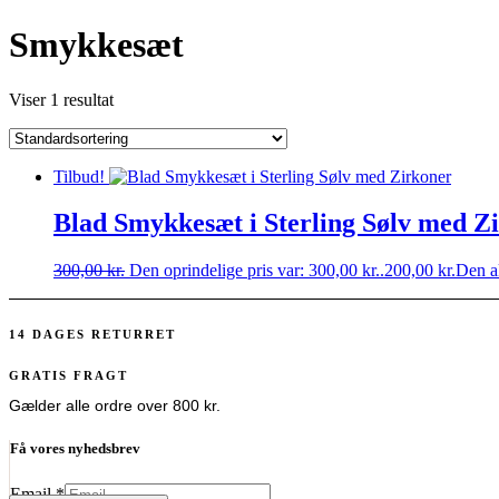
Smykkesæt
Viser 1 resultat
Tilbud!
Blad Smykkesæt i Sterling Sølv med Z
300,00
kr.
Den oprindelige pris var: 300,00 kr..
200,00
kr.
Den ak
14 DAGES RETURRET
GRATIS FRAGT
Gælder alle ordre over 800 kr.
Få vores nyhedsbrev
Email
*