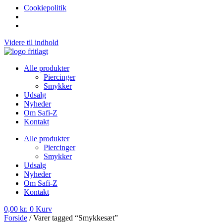
Cookiepolitik
Videre til indhold
Alle produkter
Piercinger
Smykker
Udsalg
Nyheder
Om Safi-Z
Kontakt
Alle produkter
Piercinger
Smykker
Udsalg
Nyheder
Om Safi-Z
Kontakt
0,00
kr.
0
Kurv
Forside
/ Varer tagged “Smykkesæt”