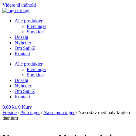
Videre til indhold
Alle produkter
Piercinger
Smykker
Udsalg
Nyheder
Om Safi-Z
Kontakt
Alle produkter
Piercinger
Smykker
Udsalg
Nyheder
Om Safi-Z
Kontakt
0,00
kr.
0
Kurv
Forside
/
Piercinger
/
Næse piercinger
/ Næsestav med halv kugle i
titanium