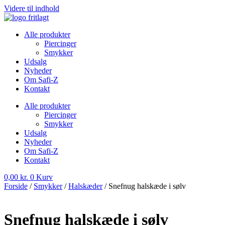
Videre til indhold
Alle produkter
Piercinger
Smykker
Udsalg
Nyheder
Om Safi-Z
Kontakt
Alle produkter
Piercinger
Smykker
Udsalg
Nyheder
Om Safi-Z
Kontakt
0,00
kr.
0
Kurv
Forside
/
Smykker
/
Halskæder
/ Snefnug halskæde i sølv
Snefnug halskæde i sølv