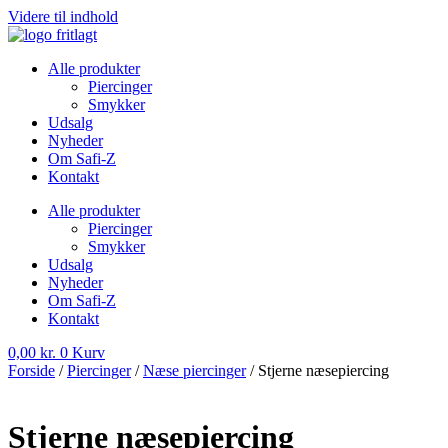
Videre til indhold
Alle produkter
Piercinger
Smykker
Udsalg
Nyheder
Om Safi-Z
Kontakt
Alle produkter
Piercinger
Smykker
Udsalg
Nyheder
Om Safi-Z
Kontakt
0,00
kr.
0
Kurv
Forside
/
Piercinger
/
Næse piercinger
/ Stjerne næsepiercing
Stjerne næsepiercing