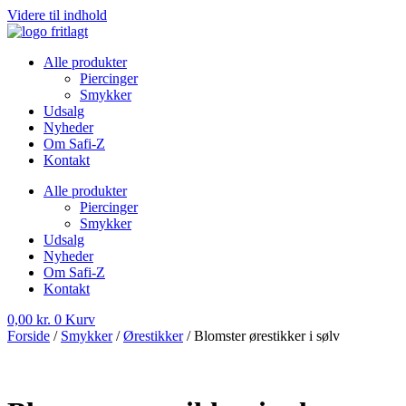
Videre til indhold
Alle produkter
Piercinger
Smykker
Udsalg
Nyheder
Om Safi-Z
Kontakt
Alle produkter
Piercinger
Smykker
Udsalg
Nyheder
Om Safi-Z
Kontakt
0,00
kr.
0
Kurv
Forside
/
Smykker
/
Ørestikker
/ Blomster ørestikker i sølv