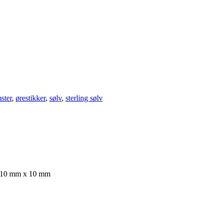
ster
,
ørestikker
,
sølv
,
sterling sølv
ik: 10 mm x 10 mm